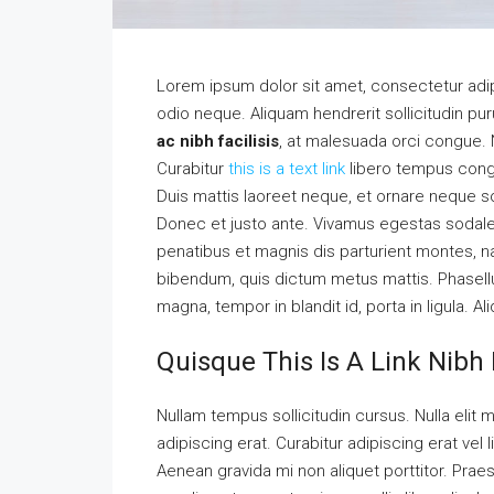
Lorem ipsum dolor sit amet, consectetur adipi
odio neque. Aliquam hendrerit sollicitudin p
ac nibh facilisis
, at malesuada orci congue. N
Curabitur
this is a text link
libero tempus con
Duis mattis laoreet neque, et ornare neque so
Donec et justo ante. Vivamus egestas sodal
penatibus et magnis dis parturient montes, nas
bibendum, quis dictum metus mattis. Phasellu
magna, tempor in blandit id, porta in ligula. A
Quisque This Is A Link Nibh 
Nullam tempus sollicitudin cursus. Nulla elit m
adipiscing erat. Curabitur adipiscing erat v
Aenean gravida mi non aliquet porttitor. Praes