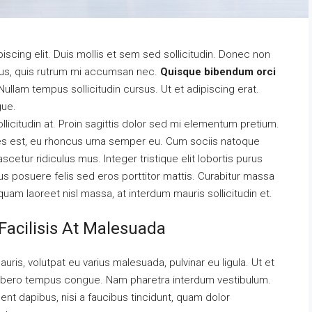
scing elit. Duis mollis et sem sed sollicitudin. Donec non
urus, quis rutrum mi accumsan nec.
Quisque bibendum orci
ullam tempus sollicitudin cursus. Ut et adipiscing erat.
gue.
llicitudin at. Proin sagittis dolor sed mi elementum pretium.
es est, eu rhoncus urna semper eu. Cum sociis natoque
cetur ridiculus mus. Integer tristique elit lobortis purus
s posuere felis sed eros porttitor mattis. Curabitur massa
liquam laoreet nisl massa, at interdum mauris sollicitudin et.
Facilisis At Malesuada
auris, volutpat eu varius malesuada, pulvinar eu ligula. Ut et
el libero tempus congue. Nam pharetra interdum vestibulum.
ent dapibus, nisi a faucibus tincidunt, quam dolor