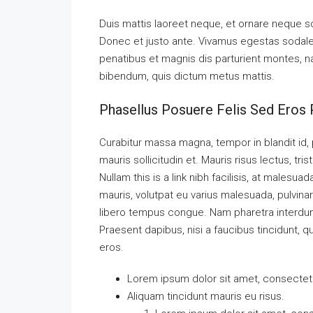
Duis mattis laoreet neque, et ornare neque so
Donec et justo ante. Vivamus egestas sodal
penatibus et magnis dis parturient montes, nas
bibendum, quis dictum metus mattis.
Phasellus Posuere Felis Sed Eros P
Curabitur massa magna, tempor in blandit id, p
mauris sollicitudin et. Mauris risus lectus, tris
Nullam this is a link nibh facilisis, at malesua
mauris, volutpat eu varius malesuada, pulvinar 
libero tempus congue. Nam pharetra interdum 
Praesent dapibus, nisi a faucibus tincidunt, q
eros.
Lorem ipsum dolor sit amet, consectetue
Aliquam tincidunt mauris eu risus.