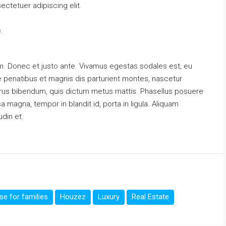
ctetuer adipiscing elit.
.
m. Donec et justo ante. Vivamus egestas sodales est, eu
penatibus et magnis dis parturient montes, nascetur
s purus bibendum, quis dictum metus mattis. Phasellus posuere
a magna, tempor in blandit id, porta in ligula. Aliquam
udin et.
e for families
Houzez
Luxury
Real Estate